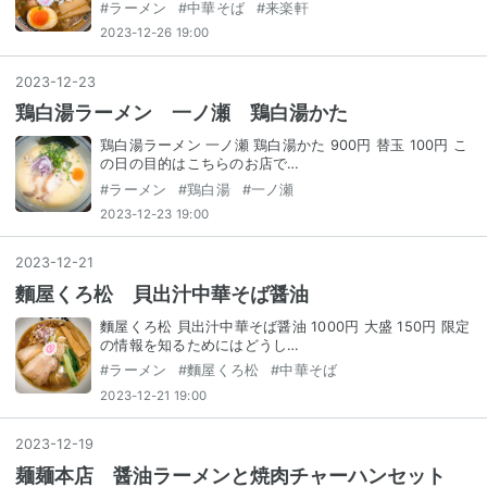
#
ラーメン
#
中華そば
#
来楽軒
2023-12-26 19:00
2023
-
12
-
23
鶏白湯ラーメン 一ノ瀬 鶏白湯かた
鶏白湯ラーメン 一ノ瀬 鶏白湯かた 900円 替玉 100円 こ
の日の目的はこちらのお店で…
#
ラーメン
#
鶏白湯
#
一ノ瀬
2023-12-23 19:00
2023
-
12
-
21
麵屋くろ松 貝出汁中華そば醤油
麵屋くろ松 貝出汁中華そば醤油 1000円 大盛 150円 限定
の情報を知るためにはどうし…
#
ラーメン
#
麵屋くろ松
#
中華そば
2023-12-21 19:00
2023
-
12
-
19
麺麺本店 醤油ラーメンと焼肉チャーハンセット