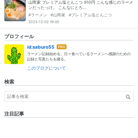
山岡家 プレミアム塩とんこつ 910円 こんな感じのラーメ
ンだったっけ。 こんなにとろ…
#
ラーメン
#
山岡家
#
プレミアム塩とんこつ
2023-12-02 19:00
プロフィール
はて
id:saburo55
なブ
ラーメン記録始める。日々食べているラーメンへ感謝のための
ログ
記録と写真たちを綴る。
Pro
このブログについて
検索
注目記事