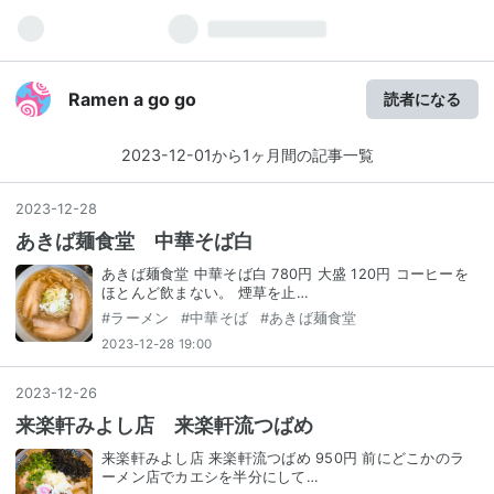
Ramen a go go
読者になる
2023-12-01から1ヶ月間の記事一覧
2023
-
12
-
28
あきば麺食堂 中華そば白
あきば麺食堂 中華そば白 780円 大盛 120円 コーヒーを
ほとんど飲まない。 煙草を止…
#
ラーメン
#
中華そば
#
あきば麺食堂
2023-12-28 19:00
2023
-
12
-
26
来楽軒みよし店 来楽軒流つばめ
来楽軒みよし店 来楽軒流つばめ 950円 前にどこかのラ
ーメン店でカエシを半分にして…