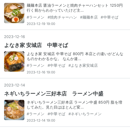
麺麺本店 醤油ラーメンと焼肉チャーハンセット 1250円
行く前からわかっていたけど主…
#
ラーメン
#
焼肉チャーハン
#
麺麺本店
#
中華そば
2023-12-19 19:00
2023
-
12
-
16
よなき家 安城店 中華そば
よなき家 安城店 中華そば 800円 本店との違いがどんな
ものかわかるかな。 なんか違…
#
ラーメン
#
中華そば
#
よなき家安城店
2023-12-16 19:00
2023
-
12
-
14
ネギいちラーメン三好本店 ラーメン中盛
ネギいちラーメン三好本店 ラーメン中盛 850円 脂を増
してみた。見た目はほとんど変…
#
ラーメン
#
中華そば
#
ネギいちラーメン
2023-12-14 19:00