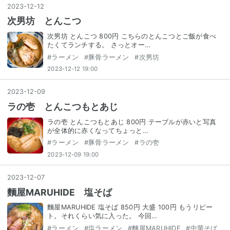
2023
-
12
-
12
次男坊 とんこつ
次男坊 とんこつ 800円 こちらのとんこつとご飯が食べ
たくてランチする。 さっとオー…
#
ラーメン
#
豚骨ラーメン
#
次男坊
2023-12-12 19:00
2023
-
12
-
09
ラの壱 とんこつもとあじ
ラの壱 とんこつもとあじ 800円 テーブルが赤いと写真
が全体的に赤くなってちょっと…
#
ラーメン
#
豚骨ラーメン
#
ラの壱
2023-12-09 19:00
2023
-
12
-
07
麵屋MARUHIDE 塩そば
麵屋MARUHIDE 塩そば 850円 大盛 100円 もうリピー
ト。それくらい気に入った。 今回…
#
ラーメン
#
塩ラーメン
#
麵屋MARUHIDE
#
中華そば